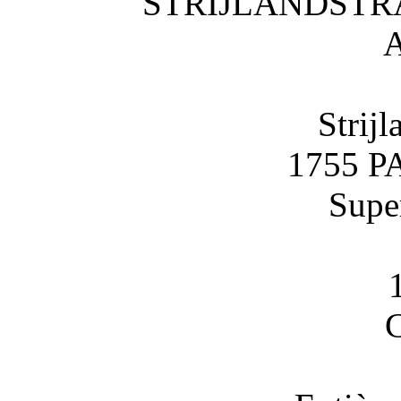
STRIJLANDSTR
A
Strijl
1755 
Super
C