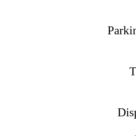
Parki
T
Dis