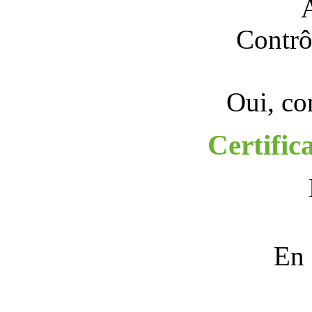
A
Contrô
Oui, c
Certific
En