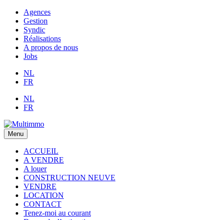
Agences
Gestion
Syndic
Réalisations
A propos de nous
Jobs
NL
FR
NL
FR
Menu
ACCUEIL
A VENDRE
A louer
CONSTRUCTION NEUVE
VENDRE
LOCATION
CONTACT
Tenez-moi au courant