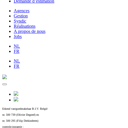
Demande d’estimation
Agences
Gestion
Syndic
Réalisations
A propos de nous
Jobs
NL
FR
NL
FR
Erkend vastgoedmakelaar B.I.V. België
nr. 500 739 (Olivier Degreef) en
nr. 500 295 (Filip Derkinderen)
controle-instantie :