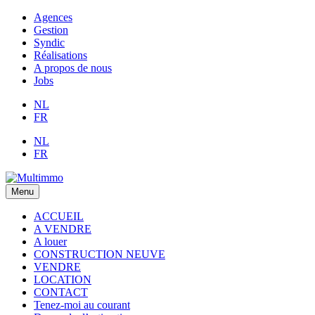
Agences
Gestion
Syndic
Réalisations
A propos de nous
Jobs
NL
FR
NL
FR
Menu
ACCUEIL
A VENDRE
A louer
CONSTRUCTION NEUVE
VENDRE
LOCATION
CONTACT
Tenez-moi au courant