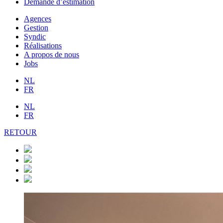
Demande d’estimation
Agences
Gestion
Syndic
Réalisations
A propos de nous
Jobs
NL
FR
NL
FR
RETOUR