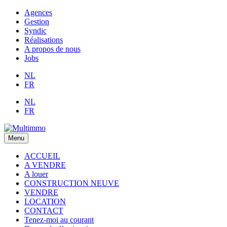
Agences
Gestion
Syndic
Réalisations
A propos de nous
Jobs
NL
FR
NL
FR
Menu
ACCUEIL
A VENDRE
A louer
CONSTRUCTION NEUVE
VENDRE
LOCATION
CONTACT
Tenez-moi au courant