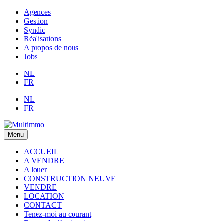
Agences
Gestion
Syndic
Réalisations
A propos de nous
Jobs
NL
FR
NL
FR
Menu
ACCUEIL
A VENDRE
A louer
CONSTRUCTION NEUVE
VENDRE
LOCATION
CONTACT
Tenez-moi au courant