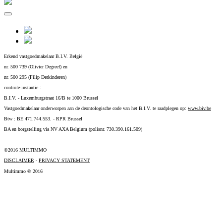
Erkend vastgoedmakelaar B.I.V. België
nr. 500 739 (Olivier Degreef) en
nr. 500 295 (Filip Derkinderen)
controle-instantie :
B.I.V. - Luxemburgstraat 16/B te 1000 Brussel
Vastgoedmakelaar onderworpen aan de deontologische code van het B.I.V. te raadplegen op:
www.biv.be
Btw : BE 471.744.553. - RPR Brussel
BA en borgstelling via NV AXA Belgium (polisnr. 730.390.161.509)
©2016 MULTIMMO
DISCLAIMER
-
PRIVACY STATEMENT
Multimmo © 2016