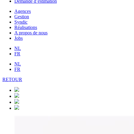
Demande d’estimation
Agences
Gestion
Syndic
Réalisations
A propos de nous
Jobs
NL
FR
NL
FR
RETOUR