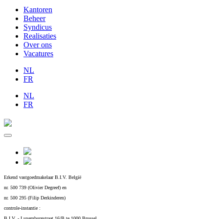
Kantoren
Beheer
Syndicus
Realisaties
Over ons
Vacatures
NL
FR
NL
FR
Erkend vastgoedmakelaar B.I.V. België
nr. 500 739 (Olivier Degreef) en
nr. 500 295 (Filip Derkinderen)
controle-instantie :
B.I.V. - Luxemburgstraat 16/B te 1000 Brussel