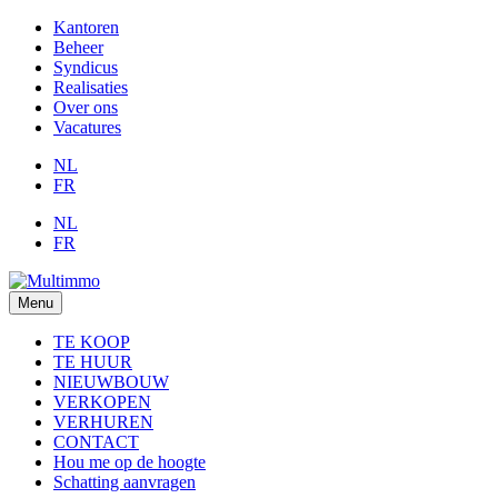
Kantoren
Beheer
Syndicus
Realisaties
Over ons
Vacatures
NL
FR
NL
FR
Menu
TE KOOP
TE HUUR
NIEUWBOUW
VERKOPEN
VERHUREN
CONTACT
Hou me op de hoogte
Schatting aanvragen