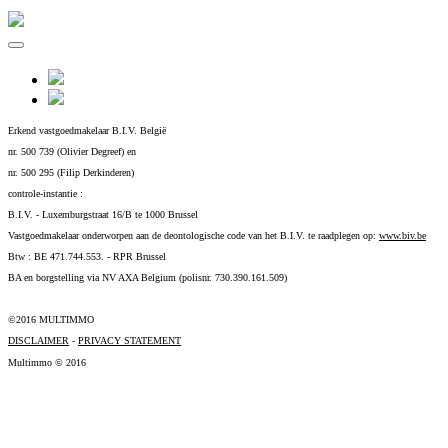
Erkend vastgoedmakelaar B.I.V. België
nr. 500 739 (Olivier Degreef) en
nr. 500 295 (Filip Derkinderen)
controle-instantie :
B.I.V. - Luxemburgstraat 16/B te 1000 Brussel
Vastgoedmakelaar onderworpen aan de deontologische code van het B.I.V. te raadplegen op:
www.biv.be
Btw : BE 471.744.553. - RPR Brussel
BA en borgstelling via NV AXA Belgium (polisnr. 730.390.161.509)
©2016 MULTIMMO
DISCLAIMER
-
PRIVACY STATEMENT
Multimmo © 2016