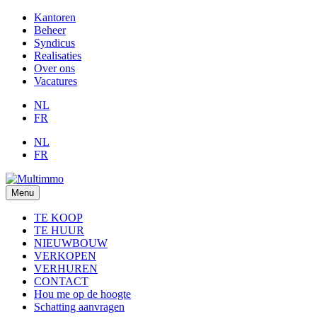
Kantoren
Beheer
Syndicus
Realisaties
Over ons
Vacatures
NL
FR
NL
FR
Menu
TE KOOP
TE HUUR
NIEUWBOUW
VERKOPEN
VERHUREN
CONTACT
Hou me op de hoogte
Schatting aanvragen