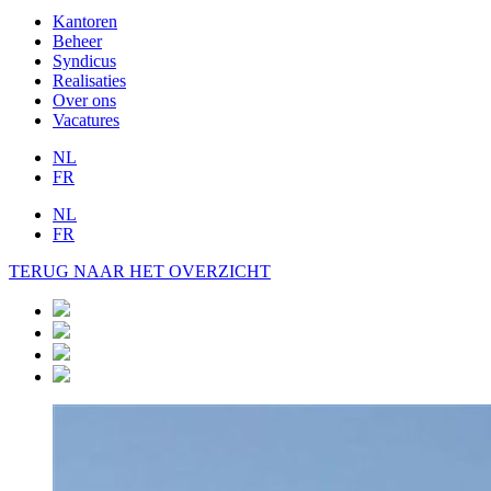
Kantoren
Beheer
Syndicus
Realisaties
Over ons
Vacatures
NL
FR
NL
FR
TERUG NAAR HET OVERZICHT