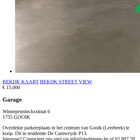
BEKĲK KAART
BEKĲK STREET VIEW
€ 15.000
Garage
Winnepenninckxstraat 6
1755 GOOIK
Overdekte parkeerplaats in het centrum van Gooik (Leerbeek) te
koop. Dit in residentie De Camweyde P13.
Interesse? Contacteer ons snel via info@multimmo.be of 02 897 70