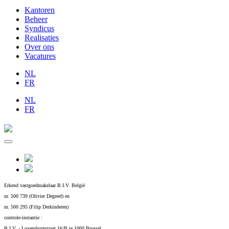
Kantoren
Beheer
Syndicus
Realisaties
Over ons
Vacatures
NL
FR
NL
FR
Erkend vastgoedmakelaar B.I.V. België
nr. 500 739 (Olivier Degreef) en
nr. 500 295 (Filip Derkinderen)
controle-instantie :
B.I.V. - Luxemburgstraat 16/B te 1000 Brussel