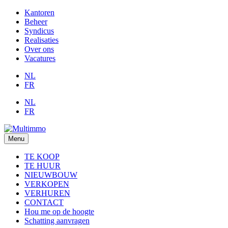
Kantoren
Beheer
Syndicus
Realisaties
Over ons
Vacatures
NL
FR
NL
FR
Menu
TE KOOP
TE HUUR
NIEUWBOUW
VERKOPEN
VERHUREN
CONTACT
Hou me op de hoogte
Schatting aanvragen