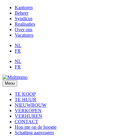
Kantoren
Beheer
Syndicus
Realisaties
Over ons
Vacatures
NL
FR
NL
FR
Menu
TE KOOP
TE HUUR
NIEUWBOUW
VERKOPEN
VERHUREN
CONTACT
Hou me op de hoogte
Schatting aanvragen