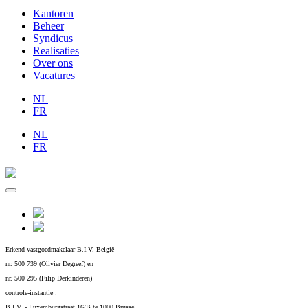
Kantoren
Beheer
Syndicus
Realisaties
Over ons
Vacatures
NL
FR
NL
FR
Erkend vastgoedmakelaar B.I.V. België
nr. 500 739 (Olivier Degreef) en
nr. 500 295 (Filip Derkinderen)
controle-instantie :
B.I.V. - Luxemburgstraat 16/B te 1000 Brussel