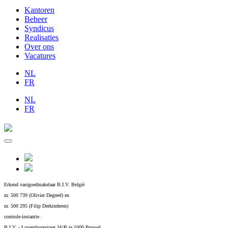
Kantoren
Beheer
Syndicus
Realisaties
Over ons
Vacatures
NL
FR
NL
FR
Erkend vastgoedmakelaar B.I.V. België
nr. 500 739 (Olivier Degreef) en
nr. 500 295 (Filip Derkinderen)
controle-instantie :
B.I.V. - Luxemburgstraat 16/B te 1000 Brussel