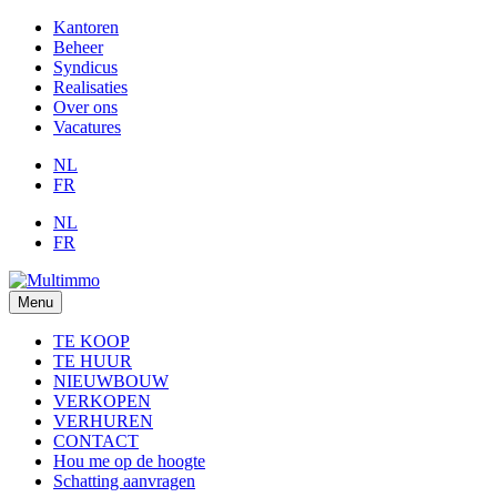
Kantoren
Beheer
Syndicus
Realisaties
Over ons
Vacatures
NL
FR
NL
FR
Menu
TE KOOP
TE HUUR
NIEUWBOUW
VERKOPEN
VERHUREN
CONTACT
Hou me op de hoogte
Schatting aanvragen