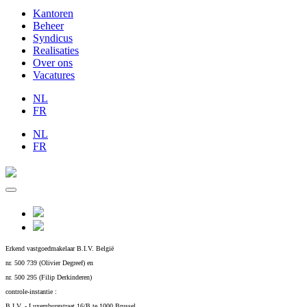
Kantoren
Beheer
Syndicus
Realisaties
Over ons
Vacatures
NL
FR
NL
FR
Erkend vastgoedmakelaar B.I.V. België
nr. 500 739 (Olivier Degreef) en
nr. 500 295 (Filip Derkinderen)
controle-instantie :
B.I.V. - Luxemburgstraat 16/B te 1000 Brussel