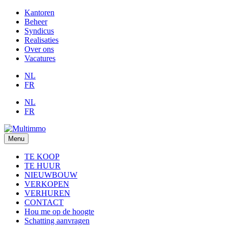
Kantoren
Beheer
Syndicus
Realisaties
Over ons
Vacatures
NL
FR
NL
FR
Menu
TE KOOP
TE HUUR
NIEUWBOUW
VERKOPEN
VERHUREN
CONTACT
Hou me op de hoogte
Schatting aanvragen