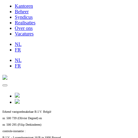
Kantoren
Beheer
Syndicus
Realisaties
Over ons
Vacatures
NL
FR
NL
FR
Erkend vastgoedmakelaar B.I.V. België
nr. 500 739 (Olivier Degreef) en
nr. 500 295 (Filip Derkinderen)
controle-instantie :
B.I.V. - Luxemburgstraat 16/B te 1000 Brussel