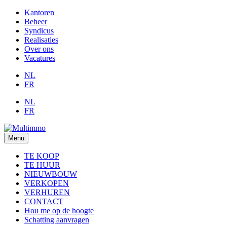
Kantoren
Beheer
Syndicus
Realisaties
Over ons
Vacatures
NL
FR
NL
FR
Menu
TE KOOP
TE HUUR
NIEUWBOUW
VERKOPEN
VERHUREN
CONTACT
Hou me op de hoogte
Schatting aanvragen