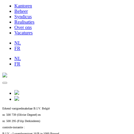
Kantoren
Beheer
Syndicus
Realisaties
Over ons
Vacatures
NL
FR
NL
FR
Erkend vastgoedmakelaar B.I.V. België
nr. 500 739 (Olivier Degreef) en
nr. 500 295 (Filip Derkinderen)
controle-instantie :
B.I.V. - Luxemburgstraat 16/B te 1000 Brussel