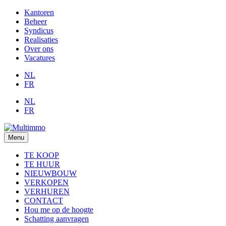
Kantoren
Beheer
Syndicus
Realisaties
Over ons
Vacatures
NL
FR
NL
FR
Menu
TE KOOP
TE HUUR
NIEUWBOUW
VERKOPEN
VERHUREN
CONTACT
Hou me op de hoogte
Schatting aanvragen