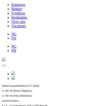
Kantoren
Beheer
Syndicus
Realisaties
Over ons
Vacatures
NL
FR
NL
FR
Erkend vastgoedmakelaar B.I.V. België
nr. 500 739 (Olivier Degreef) en
nr. 500 295 (Filip Derkinderen)
controle-instantie :
B.I.V. - Luxemburgstraat 16/B te 1000 Brussel