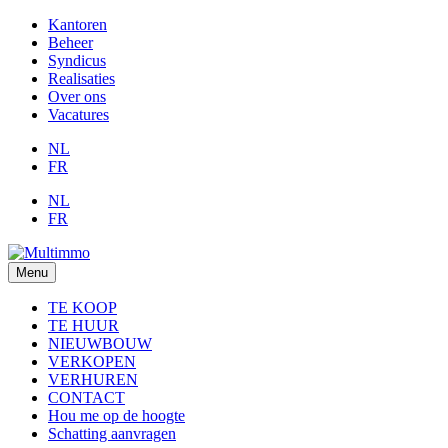
Kantoren
Beheer
Syndicus
Realisaties
Over ons
Vacatures
NL
FR
NL
FR
Menu
TE KOOP
TE HUUR
NIEUWBOUW
VERKOPEN
VERHUREN
CONTACT
Hou me op de hoogte
Schatting aanvragen