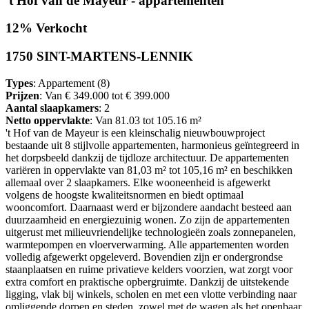
't Hof van de Mayeur - appartementen
12% Verkocht
1750 SINT-MARTENS-LENNIK
Types
: Appartement (8)
Prijzen
: Van € 349.000 tot € 399.000
Aantal slaapkamers
: 2
Netto oppervlakte
: Van 81.03 tot 105.16 m²
't Hof van de Mayeur is een kleinschalig nieuwbouwproject
bestaande uit 8 stijlvolle appartementen, harmonieus geïntegreerd in
het dorpsbeeld dankzij de tijdloze architectuur. De appartementen
variëren in oppervlakte van 81,03 m² tot 105,16 m² en beschikken
allemaal over 2 slaapkamers. Elke wooneenheid is afgewerkt
volgens de hoogste kwaliteitsnormen en biedt optimaal
wooncomfort. Daarnaast werd er bijzondere aandacht besteed aan
duurzaamheid en energiezuinig wonen. Zo zijn de appartementen
uitgerust met milieuvriendelijke technologieën zoals zonnepanelen,
warmtepompen en vloerverwarming. Alle appartementen worden
volledig afgewerkt opgeleverd. Bovendien zijn er ondergrondse
staanplaatsen en ruime privatieve kelders voorzien, wat zorgt voor
extra comfort en praktische opbergruimte. Dankzij de uitstekende
ligging, vlak bij winkels, scholen en met een vlotte verbinding naar
omliggende dorpen en steden, zowel met de wagen als het openbaar