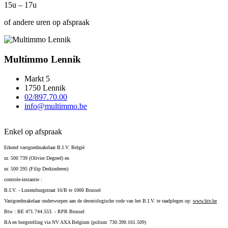
15u – 17u
of andere uren op afspraak
Multimmo Lennik
Markt 5
1750 Lennik
02/897.70.00
info@multimmo.be
Enkel op afspraak
Erkend vastgoedmakelaar B.I.V. België
nr. 500 739 (Olivier Degreef) en
nr. 500 295 (Filip Derkinderen)
controle-instantie :
B.I.V. - Luxemburgstraat 16/B te 1000 Brussel
Vastgoedmakelaar onderworpen aan de deontologische code van het B.I.V. te raadplegen op:
www.biv.be
Btw : BE 471.744.553. - RPR Brussel
BA en borgstelling via NV AXA Belgium (polisnr. 730.390.161.509)