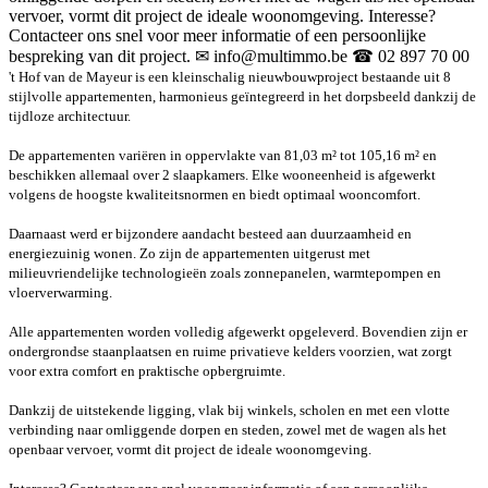
vervoer, vormt dit project de ideale woonomgeving. Interesse?
Contacteer ons snel voor meer informatie of een persoonlijke
bespreking van dit project. ✉ info@multimmo.be ☎ 02 897 70 00
't Hof van de Mayeur is een kleinschalig nieuwbouwproject bestaande uit 8
stijlvolle appartementen, harmonieus geïntegreerd in het dorpsbeeld dankzij de
tijdloze architectuur.
De appartementen variëren in oppervlakte van 81,03 m² tot 105,16 m² en
beschikken allemaal over 2 slaapkamers. Elke wooneenheid is afgewerkt
volgens de hoogste kwaliteitsnormen en biedt optimaal wooncomfort.
Daarnaast werd er bijzondere aandacht besteed aan duurzaamheid en
energiezuinig wonen. Zo zijn de appartementen uitgerust met
milieuvriendelijke technologieën zoals zonnepanelen, warmtepompen en
vloerverwarming.
Alle appartementen worden volledig afgewerkt opgeleverd. Bovendien zijn er
ondergrondse staanplaatsen en ruime privatieve kelders voorzien, wat zorgt
voor extra comfort en praktische opbergruimte.
Dankzij de uitstekende ligging, vlak bij winkels, scholen en met een vlotte
verbinding naar omliggende dorpen en steden, zowel met de wagen als het
openbaar vervoer, vormt dit project de ideale woonomgeving.