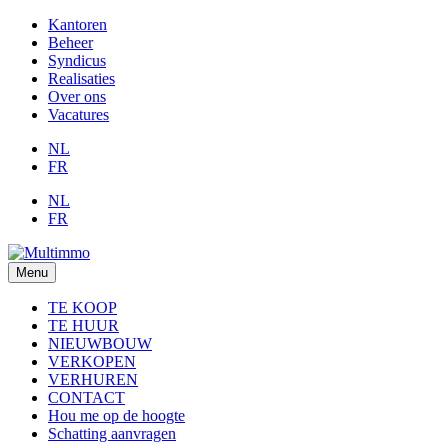
Kantoren
Beheer
Syndicus
Realisaties
Over ons
Vacatures
NL
FR
NL
FR
Menu
TE KOOP
TE HUUR
NIEUWBOUW
VERKOPEN
VERHUREN
CONTACT
Hou me op de hoogte
Schatting aanvragen