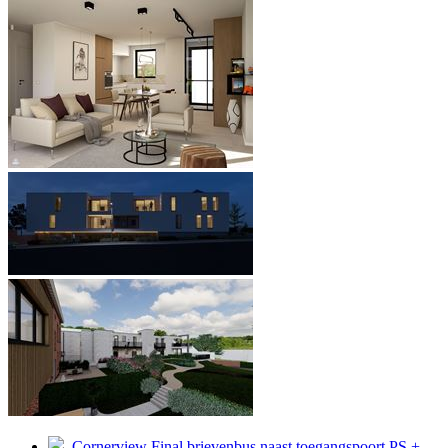
Cornerview Final brievenbus naast toegangspoort PS +