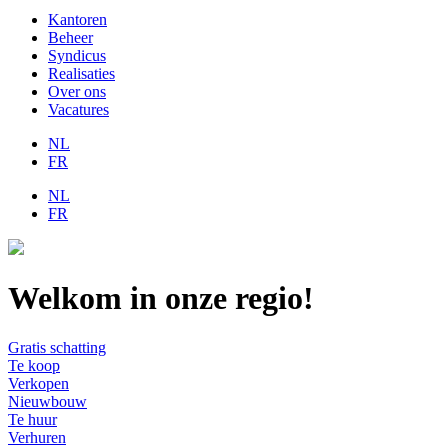
Kantoren
Beheer
Syndicus
Realisaties
Over ons
Vacatures
NL
FR
NL
FR
Welkom in onze regio!
Gratis schatting
Te koop
Verkopen
Nieuwbouw
Te huur
Verhuren