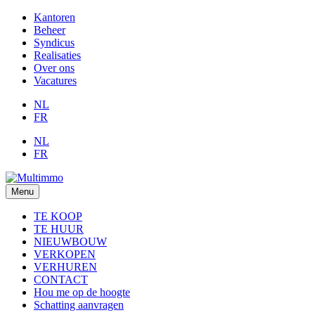
Kantoren
Beheer
Syndicus
Realisaties
Over ons
Vacatures
NL
FR
NL
FR
Menu
TE KOOP
TE HUUR
NIEUWBOUW
VERKOPEN
VERHUREN
CONTACT
Hou me op de hoogte
Schatting aanvragen