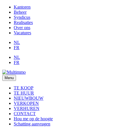
Kantoren
Beheer
Syndicus
Realisaties
Over ons
Vacatures
NL
FR
NL
FR
Menu
TE KOOP
TE HUUR
NIEUWBOUW
VERKOPEN
VERHUREN
CONTACT
Hou me op de hoogte
Schatting aanvragen