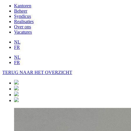
Kantoren
Beheer
Syndicus
Realisaties
Over ons
Vacatures
NL
FR
NL
FR
TERUG NAAR HET OVERZICHT