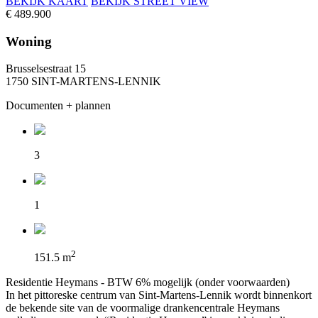
BEKĲK KAART
BEKĲK STREET VIEW
€ 489.900
Woning
Brusselsestraat 15
1750 SINT-MARTENS-LENNIK
Documenten + plannen
3
1
2
151.5 m
Residentie Heymans - BTW 6% mogelijk (onder voorwaarden)
In het pittoreske centrum van Sint-Martens-Lennik wordt binnenkort
de bekende site van de voormalige drankencentrale Heymans