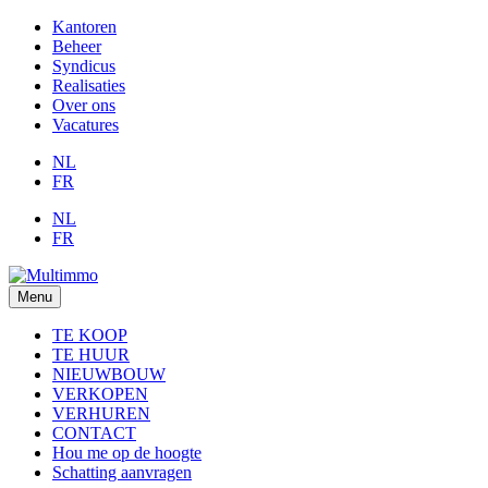
Kantoren
Beheer
Syndicus
Realisaties
Over ons
Vacatures
NL
FR
NL
FR
Menu
TE KOOP
TE HUUR
NIEUWBOUW
VERKOPEN
VERHUREN
CONTACT
Hou me op de hoogte
Schatting aanvragen