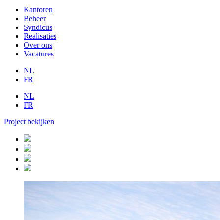
Kantoren
Beheer
Syndicus
Realisaties
Over ons
Vacatures
NL
FR
NL
FR
Project bekijken