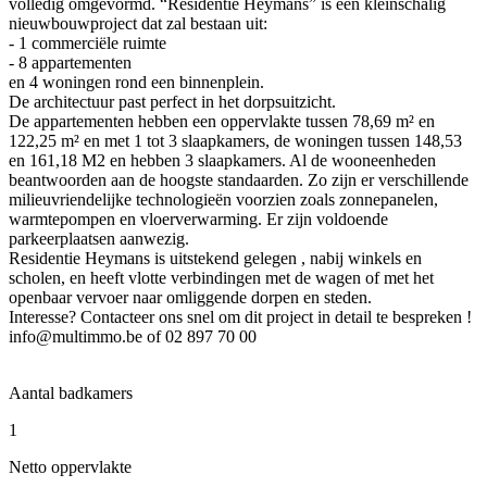
volledig omgevormd. “Residentie Heymans” is een kleinschalig
nieuwbouwproject dat zal bestaan uit:
- 1 commerciële ruimte
- 8 appartementen
en 4 woningen rond een binnenplein.
De architectuur past perfect in het dorpsuitzicht.
De appartementen hebben een oppervlakte tussen 78,69 m² en
122,25 m² en met 1 tot 3 slaapkamers, de woningen tussen 148,53
en 161,18 M2 en hebben 3 slaapkamers. Al de wooneenheden
beantwoorden aan de hoogste standaarden. Zo zijn er verschillende
milieuvriendelijke technologieën voorzien zoals zonnepanelen,
warmtepompen en vloerverwarming. Er zijn voldoende
parkeerplaatsen aanwezig.
Residentie Heymans is uitstekend gelegen , nabij winkels en
scholen, en heeft vlotte verbindingen met de wagen of met het
openbaar vervoer naar omliggende dorpen en steden.
Interesse? Contacteer ons snel om dit project in detail te bespreken !
info@multimmo.be of 02 897 70 00
Aantal badkamers
1
Netto oppervlakte