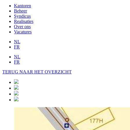
Kantoren
Beheer
Syndicus
Realisaties
Over ons
Vacatures
NL
FR
NL
FR
TERUG NAAR HET OVERZICHT