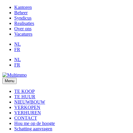
Kantoren
Beheer
Syndicus
Realisaties
Over ons
Vacatures
NL
FR
NL
FR
Menu
TE KOOP
TE HUUR
NIEUWBOUW
VERKOPEN
VERHUREN
CONTACT
Hou me op de hoogte
Schatting aanvragen