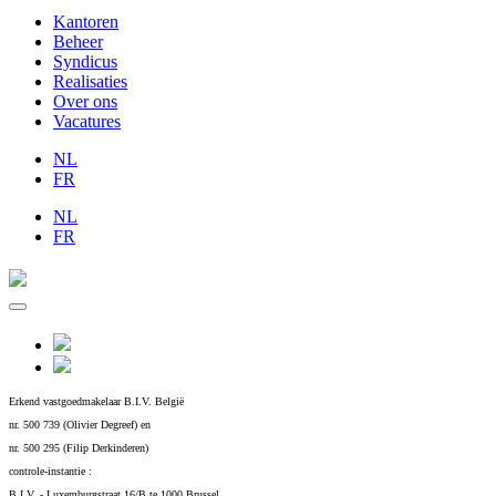
Kantoren
Beheer
Syndicus
Realisaties
Over ons
Vacatures
NL
FR
NL
FR
Erkend vastgoedmakelaar B.I.V. België
nr. 500 739 (Olivier Degreef) en
nr. 500 295 (Filip Derkinderen)
controle-instantie :
B.I.V. - Luxemburgstraat 16/B te 1000 Brussel