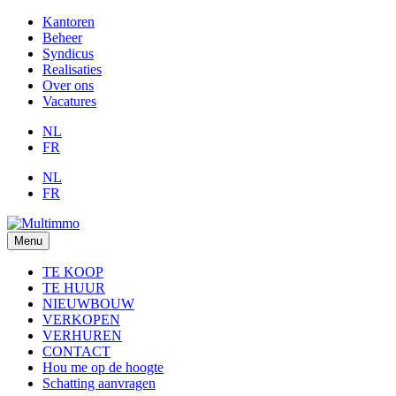
Kantoren
Beheer
Syndicus
Realisaties
Over ons
Vacatures
NL
FR
NL
FR
Menu
TE KOOP
TE HUUR
NIEUWBOUW
VERKOPEN
VERHUREN
CONTACT
Hou me op de hoogte
Schatting aanvragen