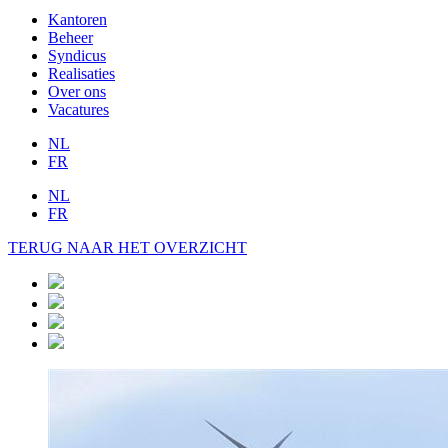
Kantoren
Beheer
Syndicus
Realisaties
Over ons
Vacatures
NL
FR
NL
FR
TERUG NAAR HET OVERZICHT