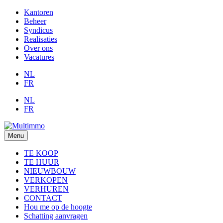
Kantoren
Beheer
Syndicus
Realisaties
Over ons
Vacatures
NL
FR
NL
FR
Menu
TE KOOP
TE HUUR
NIEUWBOUW
VERKOPEN
VERHUREN
CONTACT
Hou me op de hoogte
Schatting aanvragen