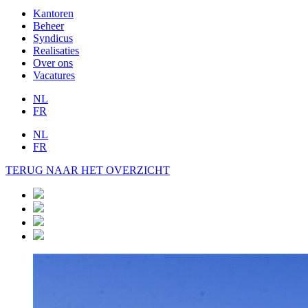
Kantoren
Beheer
Syndicus
Realisaties
Over ons
Vacatures
NL
FR
NL
FR
TERUG NAAR HET OVERZICHT