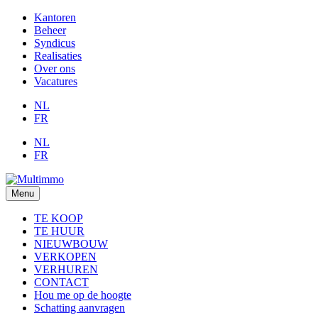
Kantoren
Beheer
Syndicus
Realisaties
Over ons
Vacatures
NL
FR
NL
FR
Menu
TE KOOP
TE HUUR
NIEUWBOUW
VERKOPEN
VERHUREN
CONTACT
Hou me op de hoogte
Schatting aanvragen