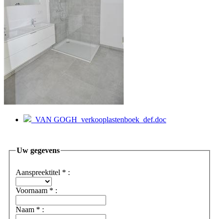
VAN GOGH_verkooplastenboek_def.doc