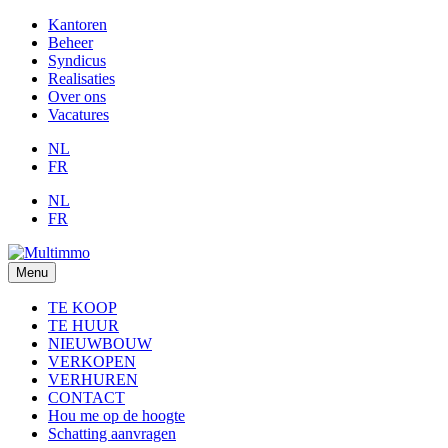
Kantoren
Beheer
Syndicus
Realisaties
Over ons
Vacatures
NL
FR
NL
FR
Menu
TE KOOP
TE HUUR
NIEUWBOUW
VERKOPEN
VERHUREN
CONTACT
Hou me op de hoogte
Schatting aanvragen