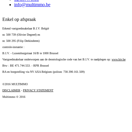
info@multimmo.be
Enkel op afspraak
Erkend vastgoedmakelaar B.I.V. België
nr. 500 739 (Olivier Degreef) en
nr. 500 295 (Filip Derkinderen)
controle-instantie :
B.I.V. - Luxemburgstraat 16/B te 1000 Brussel
Vastgoedmakelaar onderworpen aan de deontologische code van het B.I.V. te raadplegen op:
www.biv.be
Btw : BE 471.744.553. - RPR Brussel
BA en borgstelling via NV AXA Belgium (polisnr. 730.390.161.509)
©2016 MULTIMMO
DISCLAIMER
-
PRIVACY STATEMENT
Multimmo © 2016