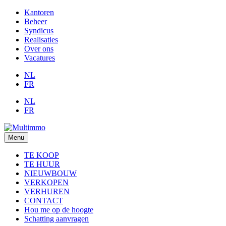
Kantoren
Beheer
Syndicus
Realisaties
Over ons
Vacatures
NL
FR
NL
FR
Menu
TE KOOP
TE HUUR
NIEUWBOUW
VERKOPEN
VERHUREN
CONTACT
Hou me op de hoogte
Schatting aanvragen