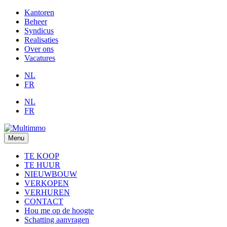
Kantoren
Beheer
Syndicus
Realisaties
Over ons
Vacatures
NL
FR
NL
FR
Menu
TE KOOP
TE HUUR
NIEUWBOUW
VERKOPEN
VERHUREN
CONTACT
Hou me op de hoogte
Schatting aanvragen