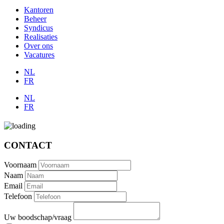
Kantoren
Beheer
Syndicus
Realisaties
Over ons
Vacatures
NL
FR
NL
FR
CONTACT
Voornaam
Naam
Email
Telefoon
Uw boodschap/vraag