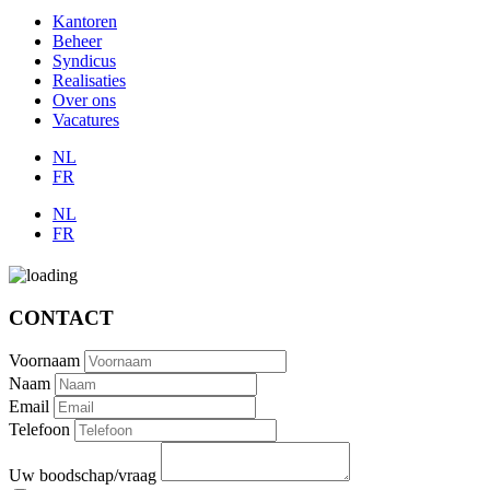
Kantoren
Beheer
Syndicus
Realisaties
Over ons
Vacatures
NL
FR
NL
FR
CONTACT
Voornaam
Naam
Email
Telefoon
Uw boodschap/vraag