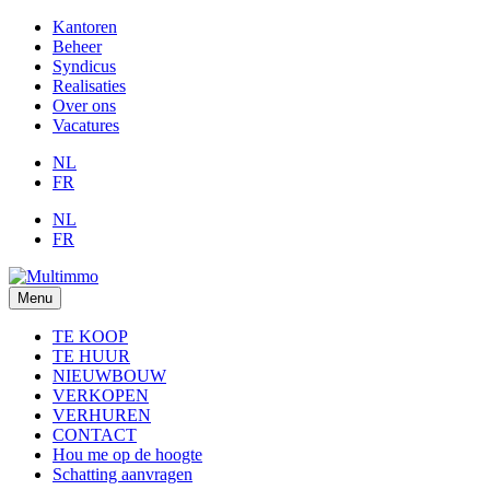
Kantoren
Beheer
Syndicus
Realisaties
Over ons
Vacatures
NL
FR
NL
FR
Menu
TE KOOP
TE HUUR
NIEUWBOUW
VERKOPEN
VERHUREN
CONTACT
Hou me op de hoogte
Schatting aanvragen