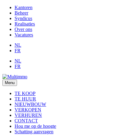
Kantoren
Beheer
Syndicus
Realisaties
Over ons
Vacatures
NL
FR
NL
FR
Menu
TE KOOP
TE HUUR
NIEUWBOUW
VERKOPEN
VERHUREN
CONTACT
Hou me op de hoogte
Schatting aanvragen