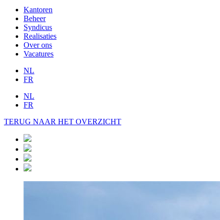
Kantoren
Beheer
Syndicus
Realisaties
Over ons
Vacatures
NL
FR
NL
FR
TERUG NAAR HET OVERZICHT